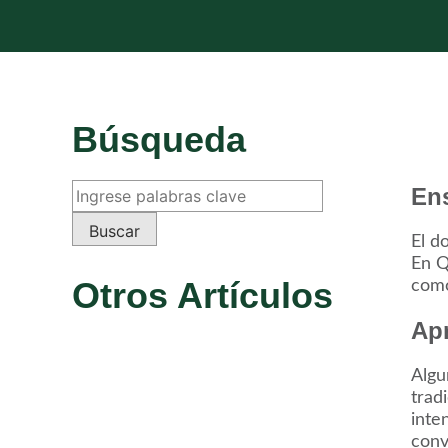
Búsqueda
En
El d
En Q
Otros Artículos
como
Apr
Algu
trad
inte
conv