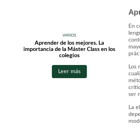
Apr
En c
leng
VARIOS
cont
Aprender de los mejores. La
mayo
importancia de la Máster Class en los
prác
colegios
Los 
Leer más
cual
méto
crít
ser 
La e
depe
mode