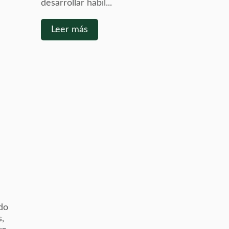
desarrollar habil...
Leer más
do
s,