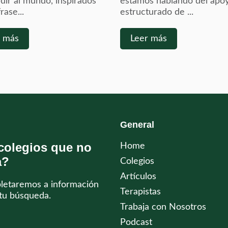
uir al mundo, inspirados
estamos hablando del apo
rase...
estructurado de ...
r más
Leer más
General
colegios que no
Home
a?
Colegios
Artículos
pletaremos a información
Terapistas
tu búsqueda.
Trabaja con Nosotros
Podcast