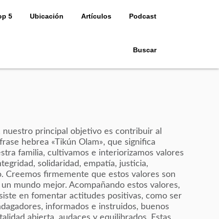
op 5
Ubicación
Artículos
Podcast
Buscar
 nuestro principal objetivo es contribuir al
frase hebrea «Tikún Olam», que significa
tra familia, cultivamos e interiorizamos valores
egridad, solidaridad, empatía, justicia,
to. Creemos firmemente que estos valores son
ir un mundo mejor. Acompañando estos valores,
ste en fomentar actitudes positivas, como ser
indagadores, informados e instruidos, buenos
lidad abierta, audaces y equilibrados. Estas