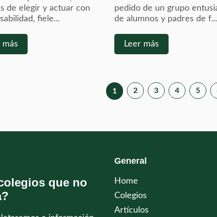
s de elegir y actuar con
pedido de un grupo entusi
abilidad, fiele...
de alumnos y padres de f..
r más
Leer más
2
3
4
5
1
General
colegios que no
Home
a?
Colegios
Artículos