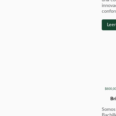
innova
confor
Lee
$600,00
Br
Somos 
Bachill