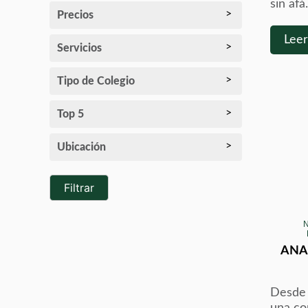
sin afá.
Precios
Lee
Servicios
Tipo de Colegio
Top 5
Ubicación
Filtrar
ANAN
Desde 
una co