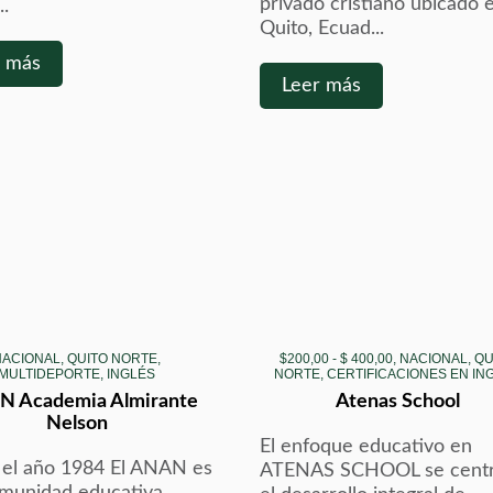
privado cristiano ubicado 
..
Quito, Ecuad...
r más
Leer más
NACIONAL, QUITO NORTE,
$200,00 - $ 400,00, NACIONAL, Q
MULTIDEPORTE, INGLÉS
NORTE, CERTIFICACIONES EN IN
 Academia Almirante
Atenas School
Nelson
El enfoque educativo en
el año 1984 El ANAN es
ATENAS SCHOOL se centr
munidad educativa