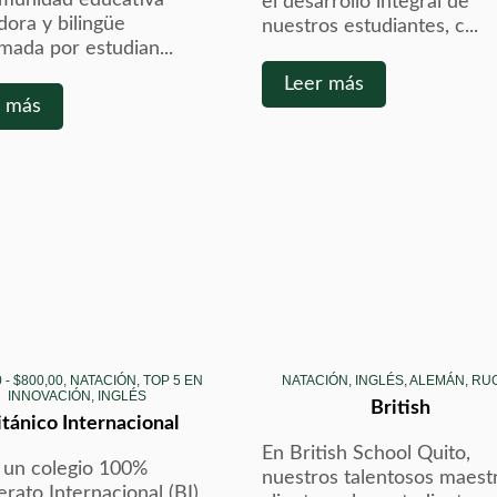
el desarrollo integral de
dora y bilingüe
nuestros estudiantes, c...
mada por estudian...
Leer más
r más
 - $800,00, NATACIÓN, TOP 5 EN
NATACIÓN, INGLÉS, ALEMÁN, RU
INNOVACIÓN, INGLÉS
British
itánico Internacional
En British School Quito,
un colegio 100%
nuestros talentosos maest
erato Internacional (BI),