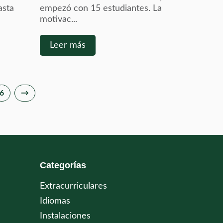
asta
empezó con 15 estudiantes. La
.
motivac...
Leer más
6
→
Categorías
Extracurriculares
Idiomas
Instalaciones