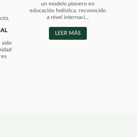
un modelo pionero en
educación holística, reconocido
a nivel internaci...
NCÉS,
NAL
LEER MÁS
 sido
nidad
res
.