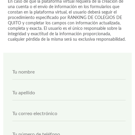
En caso de que la plataforma virtual requiera de la creación de
una cuenta o el envío de información en los formularios que
constan en la plataforma virtual, el usuario deberá seguir el
procedimiento especificado por RANKING DE COLEGIOS DE
QUITO y completar los campos con información actualizada,
completa y exacta. El usuario es el único responsable sobre la
integridad y exactitud de la información proporcionada,
cualquier pérdida de la misma será su exclusiva responsabilidad.
T
L
T
u
a
u
t
y
n
e
o
o
l
u
T
m
é
t
u
b
f
n
a
r
o
ú
p
e
n
m
T
e
*
o
e
u
l
*
r
c
l
o
o
i
T
C
r
d