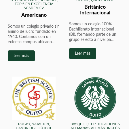
INTERNACIONAL, NACIONAL,
FÚTBOL, QUITO NORTE
TOP 5 EN EXCELENCIA
Británico
ACADÉMICA
Internacional
Americano
Somos un colegio 100%
Somos un colegio privado sin
Bachillerato Internacional
ánimo de lucro fundado en
(BI), formando parte de un
1940. Contamos con un
grupo selecto a nivel pa...
extenso campus ubicado...
Leer más
Leer más
RUGBY, NATACIÓN,
BÁSQUET, CERTIFICACIONES
CAMBRIDGE, FÚTBOL
ALEMANAS, ALEMÁN, INGLÉS