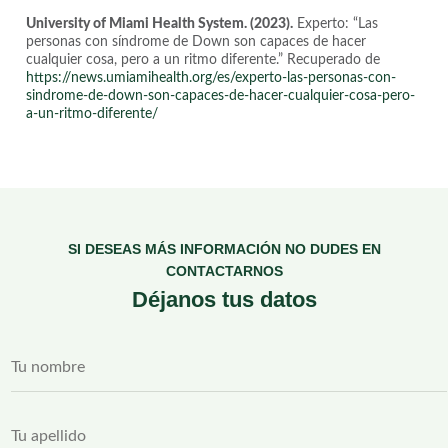
University of Miami Health System.
(2023).
Experto: “Las
personas con síndrome de Down son capaces de hacer
cualquier cosa, pero a un ritmo diferente.” Recuperado de
https://news.umiamihealth.org/es/experto-las-personas-con-
sindrome-de-down-son-capaces-de-hacer-cualquier-cosa-pero-
a-un-ritmo-diferente/
SI DESEAS MÁS INFORMACIÓN NO DUDES EN
CONTACTARNOS
Déjanos tus datos
(
T
c
u
o
n
p
o
i
T
m
a
u
b