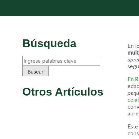
Búsqueda
En l
mult
apre
segu
En R
eda
Otros Artículos
pequ
cola
conv
apre
Este
cons