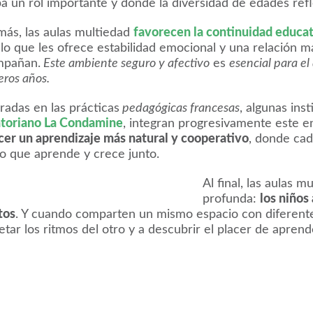
a un rol importante y donde la diversidad de edades refl
ás, las aulas multiedad
favorecen la continuidad educa
 lo que les ofrece estabilidad emocional y una relación m
mpañan.
Este ambiente seguro y afectivo
es
esencial para el
eros años.
iradas en las prácticas
pedagógicas francesas
, algunas ins
toriano La Condamine
, integran progresivamente este e
cer un aprendizaje más natural y cooperativo
, donde cad
o que aprende y crece junto.
Al final, las aulas 
profunda:
los niños
tos
. Y cuando comparten un mismo espacio con diferente
etar los ritmos del otro y a descubrir el placer de apre