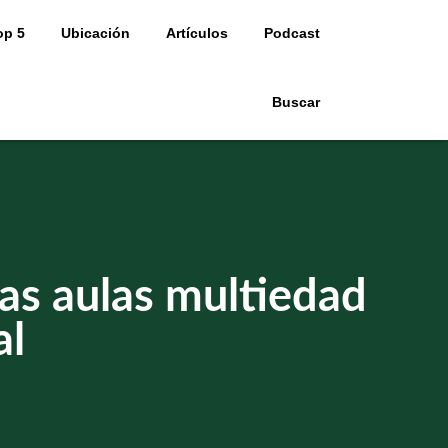
op 5
Ubicación
Artículos
Podcast
Buscar
las aulas multiedad
al