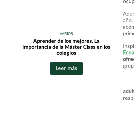
ocup
Adem
año,
aco
prim
VARIOS
Aprender de los mejores. La
Insp
importancia de la Máster Class en los
Ecua
colegios
ofre
grup
Leer más
adul
resp