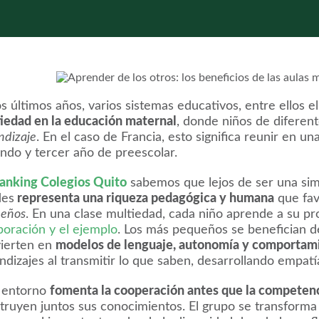
os últimos años, varios sistemas educativos, entre ellos 
iedad en la educación maternal
, donde niños de difere
ndizaje
. En el caso de Francia, esto significa reunir en 
ndo y tercer año de preescolar.
anking Colegios Quito
sabemos que lejos de ser una simp
des
representa una riqueza pedagógica y humana
que fav
eños
. En una clase multiedad, cada niño aprende a su pr
boración y el ejemplo
. Los más pequeños se benefician d
ierten en
modelos de lenguaje, autonomía y comportam
ndizajes al transmitir lo que saben, desarrollando empatí
 entorno
fomenta la cooperación antes que la competen
truyen juntos sus conocimientos. El grupo se transform